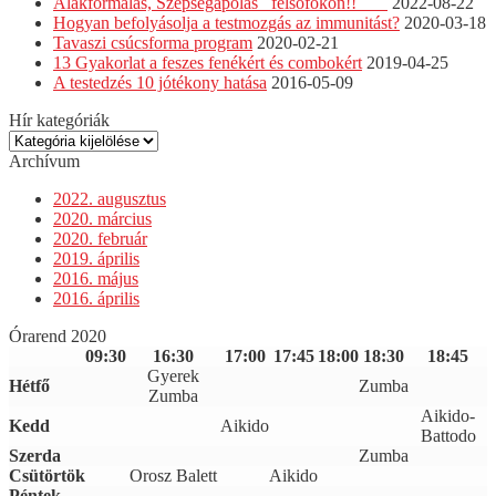
Alakformálás, Szépségápolás felsőfokon!!
2022-08-22
Hogyan befolyásolja a testmozgás az immunitást?
2020-03-18
Tavaszi csúcsforma program
2020-02-21
13 Gyakorlat a feszes fenékért és combokért
2019-04-25
A testedzés 10 jótékony hatása
2016-05-09
Hír kategóriák
Hír
kategóriák
Archívum
2022. augusztus
2020. március
2020. február
2019. április
2016. május
2016. április
Órarend 2020
09:30
16:30
17:00
17:45
18:00
18:30
18:45
Gyerek
Hétfő
Zumba
Zumba
Aikido-
Kedd
Aikido
Battodo
Szerda
Zumba
Csütörtök
Orosz Balett
Aikido
Péntek