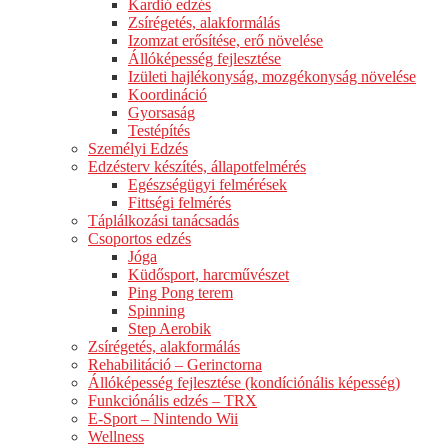
Kardió edzés
Zsírégetés, alakformálás
Izomzat erősítése, erő növelése
Állóképesség fejlesztése
Izületi hajlékonyság, mozgékonyság növelése
Koordináció
Gyorsaság
Testépítés
Személyi Edzés
Edzésterv készítés, állapotfelmérés
Egészségügyi felmérések
Fittségi felmérés
Táplálkozási tanácsadás
Csoportos edzés
Jóga
Küdősport, harcművészet
Ping Pong terem
Spinning
Step Aerobik
Zsírégetés, alakformálás
Rehabilitáció – Gerinctorna
Állóképesség fejlesztése (kondíciónális képesség)
Funkciónális edzés – TRX
E-Sport – Nintendo Wii
Wellness