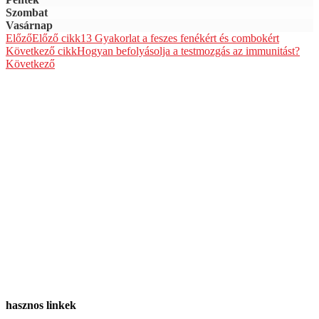
Szombat
Vasárnap
Előző
Előző cikk
13 Gyakorlat a feszes fenékért és combokért
Következő cikk
Hogyan befolyásolja a testmozgás az immunitást?
Következő
hasznos linkek