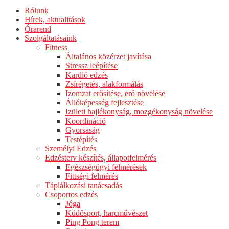
Rólunk
Hírek, aktualitások
Órarend
Szolgáltatásaink
Fitness
Általános közérzet javítása
Stressz leépítése
Kardió edzés
Zsírégetés, alakformálás
Izomzat erősítése, erő növelése
Állóképesség fejlesztése
Izületi hajlékonyság, mozgékonyság növelése
Koordináció
Gyorsaság
Testépítés
Személyi Edzés
Edzésterv készítés, állapotfelmérés
Egészségügyi felmérések
Fittségi felmérés
Táplálkozási tanácsadás
Csoportos edzés
Jóga
Küdősport, harcművészet
Ping Pong terem