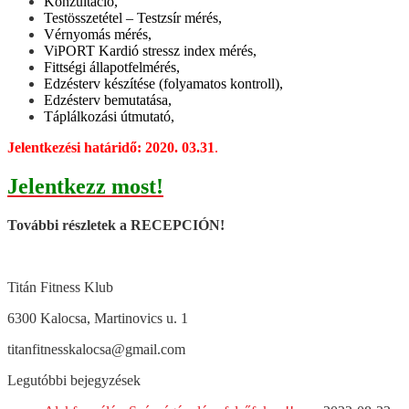
Konzultáció,
Testösszetétel – Testzsír mérés,
Vérnyomás mérés,
ViPORT Kardió stressz index mérés,
Fittségi állapotfelmérés,
Edzésterv készítése (folyamatos kontroll),
Edzésterv bemutatása,
Táplálkozási útmutató,
Jelentkezési határidő: 2020. 03.31
.
Jelentkezz most!
További részletek a RECEPCIÓN!
Titán Fitness Klub
6300 Kalocsa, Martinovics u. 1
titanfitnesskalocsa@gmail.com
Legutóbbi bejegyzések