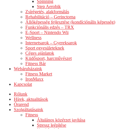
Spinning
Step Aerobik
Zsírégetés, alakformálás
Rehabilitáció – Gerinctorna
Állóképesség fejlesztése (kondíciónális képesség)
Funkciónális edzés – TRX
E-Sport – Nintendo Wii
Wellness
Internetsarok – Gyereksarok
Sport egyesületeknek
Céges ajánlatok
Küdősport, harcművészet
Fitness Bár
Webáruházaink
Fitness Market
IronMaxx
Kapcsolat
Rólunk
Hírek, aktualitások
Órarend
Szolgáltatásaink
Fitness
Általános közérzet javítása
Stressz leépítése