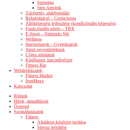
Spinning
Step Aerobik
Zsírégetés, alakformálás
Rehabilitáció – Gerinctorna
Állóképesség fejlesztése (kondíciónális képesség)
Funkciónális edzés – TRX
E-Sport – Nintendo Wii
Wellness
Internetsarok – Gyereksarok
Sport egyesületeknek
Céges ajánlatok
Küdősport, harcművészet
Fitness Bár
Webáruházaink
Fitness Market
IronMaxx
Kapcsolat
Rólunk
Hírek, aktualitások
Órarend
Szolgáltatásaink
Fitness
Általános közérzet javítása
Stressz leépítése