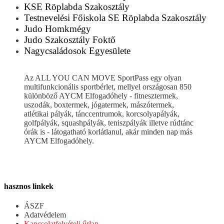
KSE Röplabda Szakosztály
Testnevelési Főiskola SE Röplabda Szakosztály
Judo Homkmégy
Judo Szakosztály Foktő
Nagycsaládosok Egyesülete
Az ALL YOU CAN MOVE SportPass egy olyan
multifunkcionális sportbérlet, mellyel országosan 850
különböző AYCM Elfogadóhely - fitnesztermek,
uszodák, boxtermek, jógatermek, mászótermek,
atlétikai pályák, tánccentrumok, korcsolyapályák,
golfpályák, squashpályák, teniszpályák illetve rúdtánc
órák is - látogatható korlátlanul, akár minden nap más
AYCM Elfogadóhely.
hasznos linkek
ÁSZF
Adatvédelem
Kapcsolatfelvételi űrlap