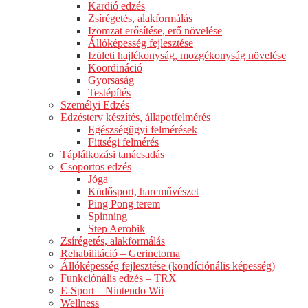
Kardió edzés
Zsírégetés, alakformálás
Izomzat erősítése, erő növelése
Állóképesség fejlesztése
Izületi hajlékonyság, mozgékonyság növelése
Koordináció
Gyorsaság
Testépítés
Személyi Edzés
Edzésterv készítés, állapotfelmérés
Egészségügyi felmérések
Fittségi felmérés
Táplálkozási tanácsadás
Csoportos edzés
Jóga
Küdősport, harcművészet
Ping Pong terem
Spinning
Step Aerobik
Zsírégetés, alakformálás
Rehabilitáció – Gerinctorna
Állóképesség fejlesztése (kondíciónális képesség)
Funkciónális edzés – TRX
E-Sport – Nintendo Wii
Wellness