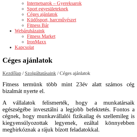
Internetsarok – Gyereksarok
Sport egyesületeknek
Céges ajánlatok
Küdősport, harcművészet
Fitness Bár
Webáruházaink
Fitness Market
IronMaxx
Kapcsolat
Céges ajánlatok
Kezdőlap
/
Szolgáltatásaink
/
Céges ajánlatok
Fitness termünk több mint 23év alatt számos cég
bizalmát nyerte el.
A vállalatok felismerték, hogy a munkatársaik
egészségébe invesztálni a legjobb befektetés. Fontos a
cégnek, hogy munkavállalói fizikailag és szellemileg is
kiegyensúlyozottak legyenek, ezáltal könnyebben
megbirkóznak a rájuk bízott feladatokkal.