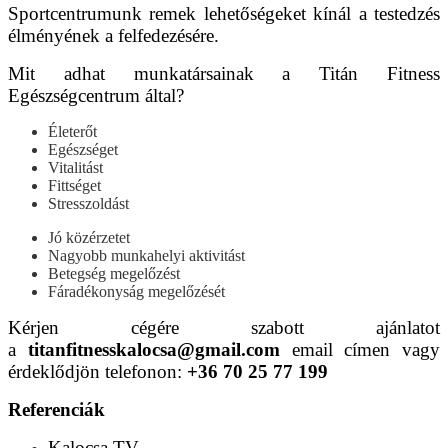
Sportcentrumunk remek lehetőségeket kínál a testedzés
élményének a felfedezésére.
Mit adhat munkatársainak a Titán Fitness
Egészségcentrum által?
Életerőt
Egészséget
Vitalitást
Fittséget
Stresszoldást
Jó közérzetet
Nagyobb munkahelyi aktivitást
Betegség megelőzést
Fáradékonyság megelőzését
Kérjen cégére szabott ajánlatot
a
titanfitnesskalocsa@gmail.com
email címen vagy
érdeklődjön telefonon:
+36 70 25 77 199
Referenciák
Kalocsa TV