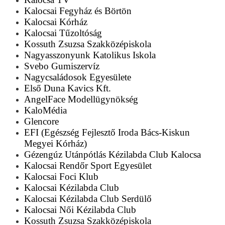
Kalocsai Fegyház és Börtön
Kalocsai Kórház
Kalocsai Tűzoltóság
Kossuth Zsuzsa Szakközépiskola
Nagyasszonyunk Katolikus Iskola
Svebo Gumiszervíz
Nagycsaládosok Egyesülete
Első Duna Kavics Kft.
AngelFace Modellügynökség
KaloMédia
Glencore
EFI (Egészség Fejlesztő Iroda Bács-Kiskun
Megyei Kórház)
Gézengúz Utánpótlás Kézilabda Club Kalocsa
Kalocsai Rendőr Sport Egyesület
Kalocsai Foci Klub
Kalocsai Kézilabda Club
Kalocsai Kézilabda Club Serdülő
Kalocsai Női Kézilabda Club
Kossuth Zsuzsa Szakközépiskola