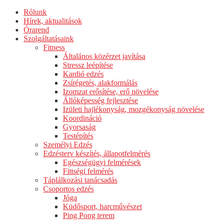
Rólunk
Hírek, aktualitások
Órarend
Szolgáltatásaink
Fitness
Általános közérzet javítása
Stressz leépítése
Kardió edzés
Zsírégetés, alakformálás
Izomzat erősítése, erő növelése
Állóképesség fejlesztése
Izületi hajlékonyság, mozgékonyság növelése
Koordináció
Gyorsaság
Testépítés
Személyi Edzés
Edzésterv készítés, állapotfelmérés
Egészségügyi felmérések
Fittségi felmérés
Táplálkozási tanácsadás
Csoportos edzés
Jóga
Küdősport, harcművészet
Ping Pong terem