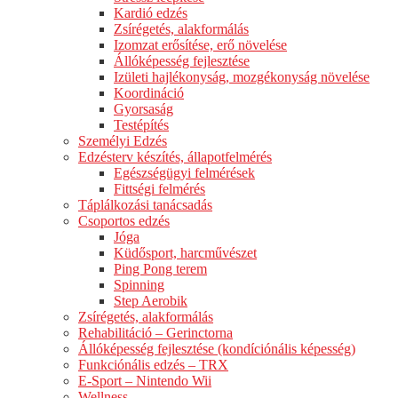
Kardió edzés
Zsírégetés, alakformálás
Izomzat erősítése, erő növelése
Állóképesség fejlesztése
Izületi hajlékonyság, mozgékonyság növelése
Koordináció
Gyorsaság
Testépítés
Személyi Edzés
Edzésterv készítés, állapotfelmérés
Egészségügyi felmérések
Fittségi felmérés
Táplálkozási tanácsadás
Csoportos edzés
Jóga
Küdősport, harcművészet
Ping Pong terem
Spinning
Step Aerobik
Zsírégetés, alakformálás
Rehabilitáció – Gerinctorna
Állóképesség fejlesztése (kondíciónális képesség)
Funkciónális edzés – TRX
E-Sport – Nintendo Wii
Wellness