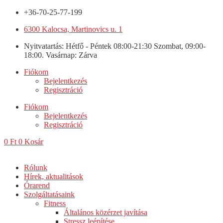
+36-70-25-77-199
6300 Kalocsa, Martinovics u. 1
Nyitvatartás: Hétfő - Péntek 08:00-21:30 Szombat, 09:00-
18:00. Vasárnap: Zárva
Fiókom
Bejelentkezés
Regisztráció
Fiókom
Bejelentkezés
Regisztráció
0
Ft
0
Kosár
Rólunk
Hírek, aktualitások
Órarend
Szolgáltatásaink
Fitness
Általános közérzet javítása
Stressz leépítése