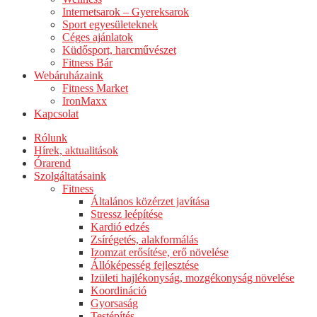
Internetsarok – Gyereksarok
Sport egyesületeknek
Céges ajánlatok
Küdősport, harcművészet
Fitness Bár
Webáruházaink
Fitness Market
IronMaxx
Kapcsolat
Rólunk
Hírek, aktualitások
Órarend
Szolgáltatásaink
Fitness
Általános közérzet javítása
Stressz leépítése
Kardió edzés
Zsírégetés, alakformálás
Izomzat erősítése, erő növelése
Állóképesség fejlesztése
Izületi hajlékonyság, mozgékonyság növelése
Koordináció
Gyorsaság
Testépítés