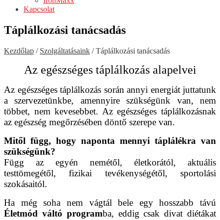
IronMaxx
Kapcsolat
Táplálkozási tanácsadás
Kezdőlap
/
Szolgáltatásaink
/
Táplálkozási tanácsadás
Az egészséges táplálkozás alapelvei
Az egészséges táplálkozás során annyi energiát juttatunk
a szervezetünkbe, amennyire
szükségünk van, nem
többet, nem kevesebbet.
Az egészséges táplálkozásnak
az egészség megőrzésében döntő szerepe van.
Mitől függ, hogy naponta mennyi táplálékra van
szükségünk?
Függ az egyén nemétől, életkorától, aktuális
testtömegétől, fizikai tevékenységétől, sportolási
szokásaitól.
Ha még soha nem vágtál bele egy hosszabb távú
Életmód váltó program
ba, eddig csak divat diétákat