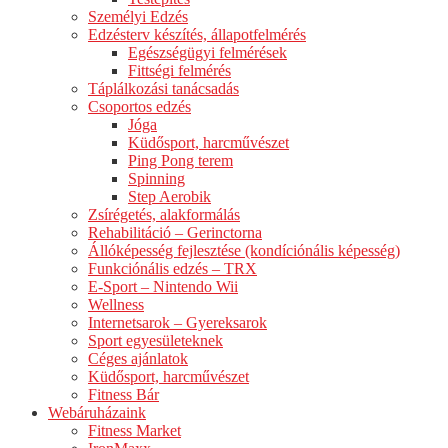
Személyi Edzés
Edzésterv készítés, állapotfelmérés
Egészségügyi felmérések
Fittségi felmérés
Táplálkozási tanácsadás
Csoportos edzés
Jóga
Küdősport, harcművészet
Ping Pong terem
Spinning
Step Aerobik
Zsírégetés, alakformálás
Rehabilitáció – Gerinctorna
Állóképesség fejlesztése (kondíciónális képesség)
Funkciónális edzés – TRX
E-Sport – Nintendo Wii
Wellness
Internetsarok – Gyereksarok
Sport egyesületeknek
Céges ajánlatok
Küdősport, harcművészet
Fitness Bár
Webáruházaink
Fitness Market