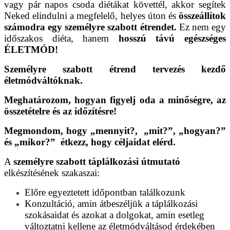
vagy pár napos csoda diétákat követtél, akkor segítek
Neked elindulni a megfelelő, helyes úton és
összeállítok
számodra egy személyre szabott étrendet.
Ez nem egy
időszakos diéta, hanem
hosszú távú egészséges
ÉLETMÓD!
Személyre szabott étrend tervezés kezdő
életmódváltóknak.
Meghatározom, hogyan figyelj oda a minőségre, az
összetételre és az időzítésre!
Megmondom, hogy „mennyit?, „mit?”, „hogyan?”
és „mikor?” étkezz, hogy céljaidat elérd.
A
személyre szabott táplálkozási útmutató
elkészítésének szakaszai:
Előre egyeztetett időpontban találkozunk
Konzultáció, amin átbeszéljük a táplálkozási
szokásaidat és azokat a dolgokat, amin esetleg
változtatni kellene az életmódváltásod érdekében