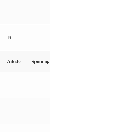
----- Ft
Aikido
Spinning