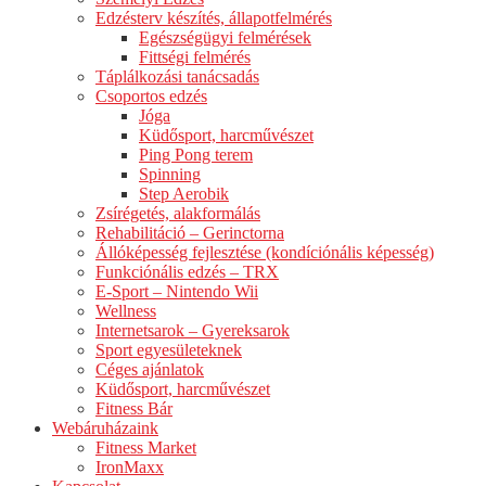
Edzésterv készítés, állapotfelmérés
Egészségügyi felmérések
Fittségi felmérés
Táplálkozási tanácsadás
Csoportos edzés
Jóga
Küdősport, harcművészet
Ping Pong terem
Spinning
Step Aerobik
Zsírégetés, alakformálás
Rehabilitáció – Gerinctorna
Állóképesség fejlesztése (kondíciónális képesség)
Funkciónális edzés – TRX
E-Sport – Nintendo Wii
Wellness
Internetsarok – Gyereksarok
Sport egyesületeknek
Céges ajánlatok
Küdősport, harcművészet
Fitness Bár
Webáruházaink
Fitness Market
IronMaxx