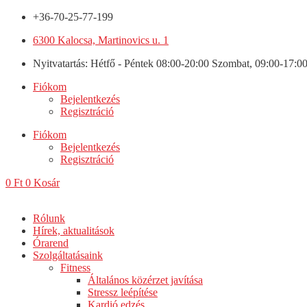
+36-70-25-77-199
6300 Kalocsa, Martinovics u. 1
Nyitvatartás: Hétfő - Péntek 08:00-20:00 Szombat, 09:00-17:0
Fiókom
Bejelentkezés
Regisztráció
Fiókom
Bejelentkezés
Regisztráció
0
Ft
0
Kosár
Rólunk
Hírek, aktualitások
Órarend
Szolgáltatásaink
Fitness
Általános közérzet javítása
Stressz leépítése
Kardió edzés