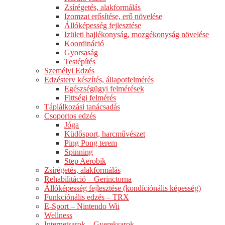
Zsírégetés, alakformálás
Izomzat erősítése, erő növelése
Állóképesség fejlesztése
Izületi hajlékonyság, mozgékonyság növelése
Koordináció
Gyorsaság
Testépítés
Személyi Edzés
Edzésterv készítés, állapotfelmérés
Egészségügyi felmérések
Fittségi felmérés
Táplálkozási tanácsadás
Csoportos edzés
Jóga
Küdősport, harcművészet
Ping Pong terem
Spinning
Step Aerobik
Zsírégetés, alakformálás
Rehabilitáció – Gerinctorna
Állóképesség fejlesztése (kondíciónális képesség)
Funkciónális edzés – TRX
E-Sport – Nintendo Wii
Wellness
Internetsarok – Gyereksarok