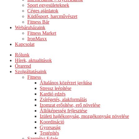
Sport egyesületeknek
Céges ajánlatok
Küdősport, harcművészet
Fitness Bár
Webáruházaink
Fitness Market
IronMaxx
Kapcsolat
Rólunk
Hírek, aktualitások
Órarend
Szolgáltatásaink
Fitness
Általános közérzet javítása
Stressz leépítése
Kardió edzés
Zsírégetés, alakformálás
Izomzat erősítése, erő növelése
Állóképesség fejlesztése
Izületi hajlékonyság, mozgékonyság növelése
Koordináció
Gyorsaság
Testépítés
Személyi Edzés