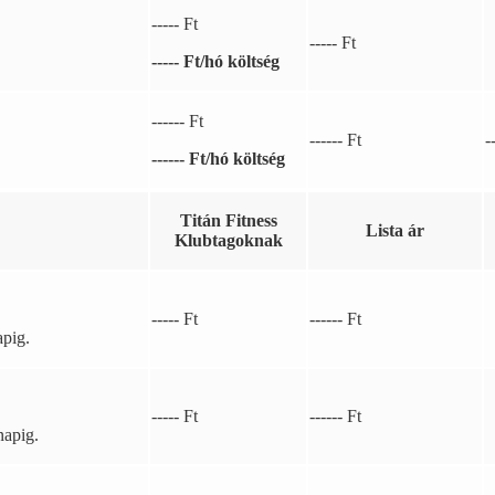
----- Ft
----- Ft
----- Ft/hó költség
------ Ft
------ Ft
-
------ Ft/hó költség
Titán Fitness
Lista ár
Klubtagoknak
----- Ft
------ Ft
apig.
----- Ft
------ Ft
napig.