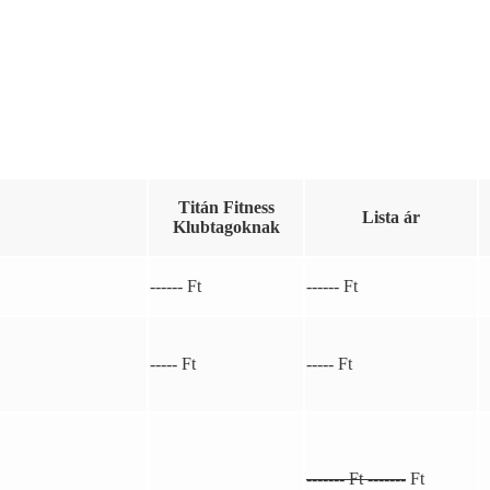
Titán Fitness
Lista ár
Klubtagoknak
------ Ft
------ Ft
----- Ft
----- Ft
------- Ft -------
Ft